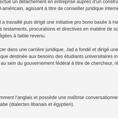
ectué un détachement en entreprise auprès d’un constru
américain, agissant à titre de conseiller juridique intern
d a travaillé puis dirigé une initiative pro bono basée à Hal
s testaments, procurations et directives en matière de s
gées à faible revenu.
er dans une carrière juridique, Jad a fondé et dirigé un
tique destinée aux besoins des étudiants universitaires in
é au sein du gouvernement fédéral à titre de chercheur, r
mment l’anglais et possède une maîtrise conversationnel
rabe (dialectes libanais et égyptien).