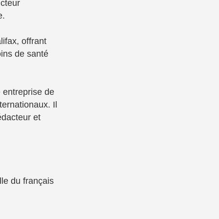
cteur
e.
ifax, offrant
oins de santé
e entreprise de
ternationaux. Il
édacteur et
le du français