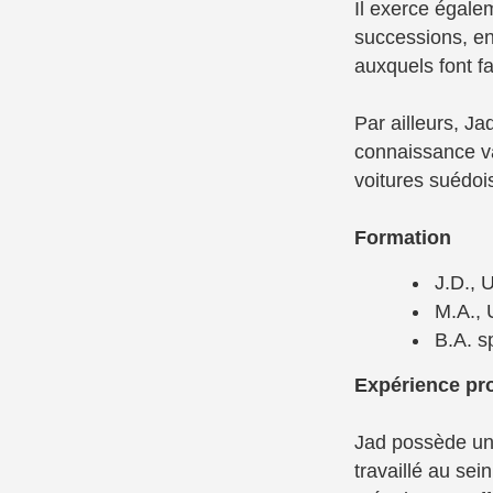
Il exerce égale
successions, en 
auxquels font f
Par ailleurs, J
connaissance var
voitures suédoi
Formation
J.D., 
M.A., 
B.A. s
Expérience pro
Jad possède une 
travaillé au sei