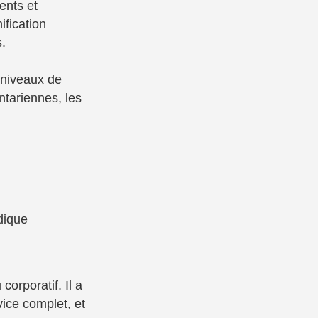
ents et
ification
s.
 niveaux de
ntariennes, les
dique
orporatif. Il a
vice complet, et