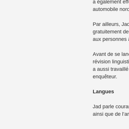
a également eff
automobile nord-
Par ailleurs, Ja
gratuitement de
aux personnes â
Avant de se lanc
révision linguis
a aussi travaill
enquêteur.
Langues
Jad parle coura
ainsi que de l’a